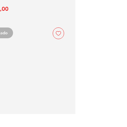
Precio
,00
tado