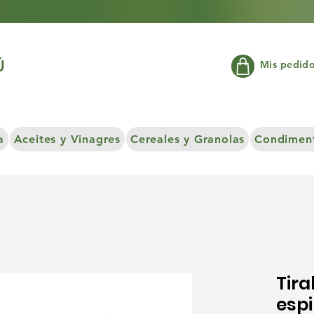
Ú
Mis pedid
a
Aceites y Vinagres
Cereales y Granolas
Condiment
Tir
esp