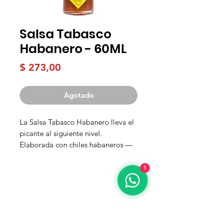
Salsa Tabasco
Habanero - 60ML
Precio
$ 273,00
Agotado
La Salsa Tabasco Habanero lleva el
picante al siguiente nivel.
Elaborada con chiles habaneros —
famosos por su intenso ardor—
combinados con toques de papaya,
1
mango, plátano y especias, logra
una combinación perfecta entre un
Términos y condiciones
picor fuego y un perfil aromático,
tropical y afrutado. Es la elección
Contacto