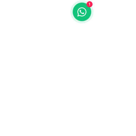
1
Términos y condiciones
Contacto
WhatsApp:
099 425 798
Teléfono:
2204 3020
Correo:
mercadonatural@adinet.com
Redes sociales