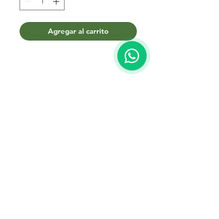
Agregar al carrito
Términos y condiciones
Contacto
WhatsApp:
099 425 798
Teléfono:
2204 3020
Correo:
mercadonatural@adinet.com
Redes sociales