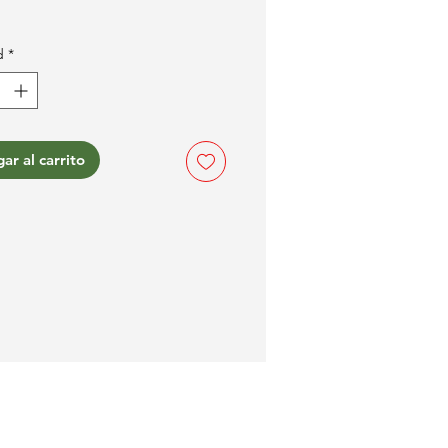
d
*
ar al carrito