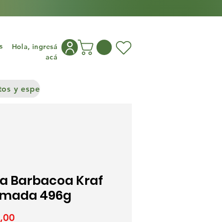
s
Hola, ingresá
acá
os y especias
Congelados
Cocina asiática
Frutos S
sa Barbacoa Kraf
mada 496g
Precio
,00