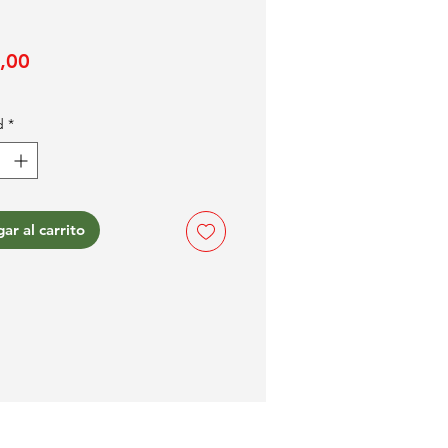
Precio
,00
d
*
ar al carrito