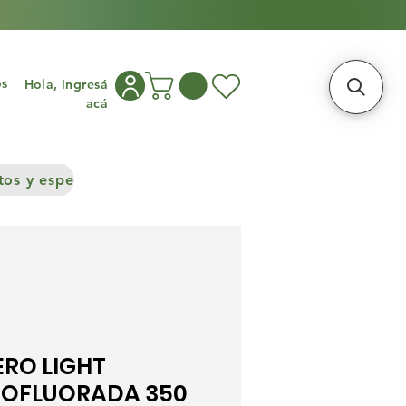
os
Hola, ingresá
acá
os y especias
Congelados
Cocina asiática
Frutos S
ERO LIGHT
OFLUORADA 350