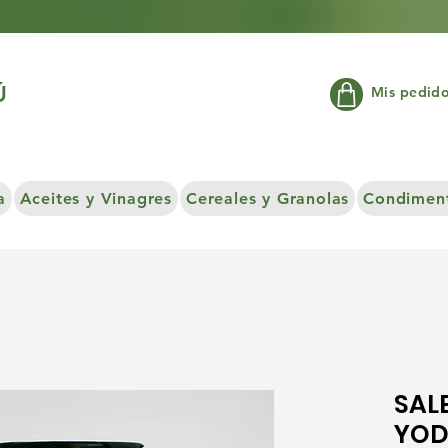
Ú
Mis pedid
a
Aceites y Vinagres
Cereales y Granolas
Condiment
SAL
YOD