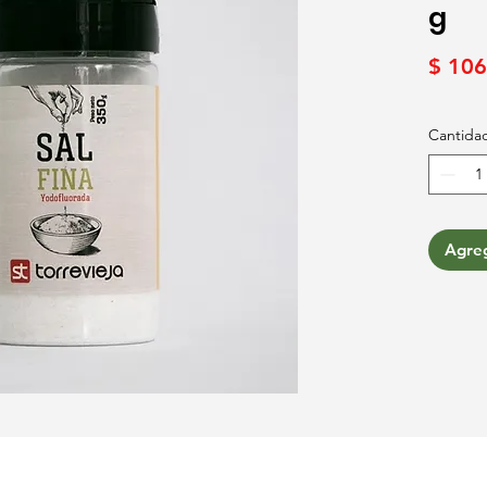
g
$ 106
Cantida
Agreg