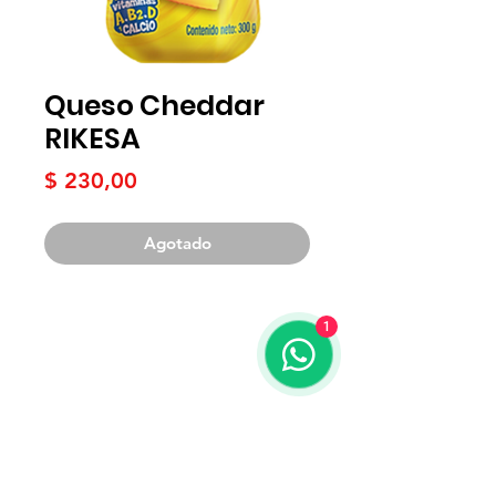
Queso Cheddar
RIKESA
Precio
$ 230,00
Agotado
1
Términos y condiciones
Contacto
WhatsApp:
099 425 798
Teléfono:
2204 3020
Correo:
mercadonatural@adinet.com