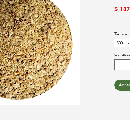
$ 187
Tamaño
500 grs
Cantida
Agreg