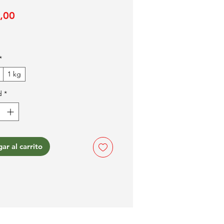
Precio
,00
*
1 kg
d
*
ar al carrito