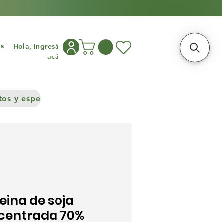
os
Hola, ingresá
acá
os y especias
Congelados
Cocina asiática
Frutos S
eina de soja
centrada 70%