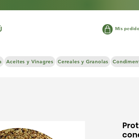
Ú
Mis pedid
a
Aceites y Vinagres
Cereales y Granolas
Condiment
Prot
con