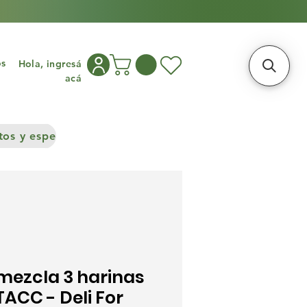
os
Hola, ingresá
acá
os y especias
Congelados
Cocina asiática
Frutos S
mezcla 3 harinas
TACC - Deli For