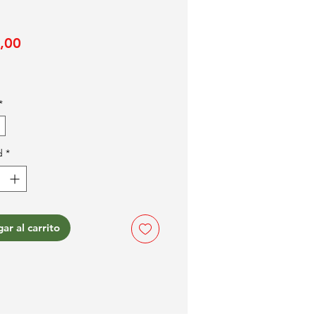
Precio
,00
*
d
*
ar al carrito