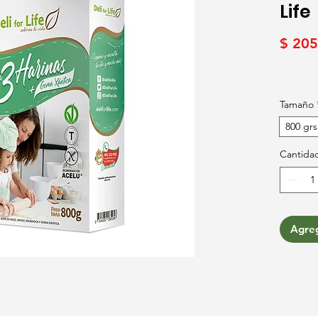
Life
$ 205
Tamaño
800 grs
Cantida
Agreg