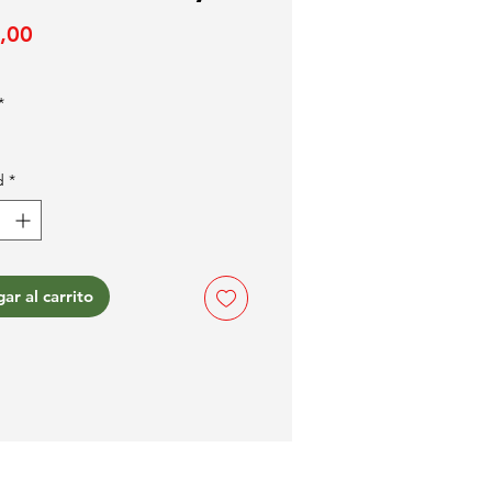
Precio
,00
*
d
*
ar al carrito