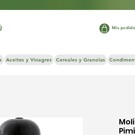
Ú
Mis pedid
a
Aceites y Vinagres
Cereales y Granolas
Condiment
Moli
Pimi