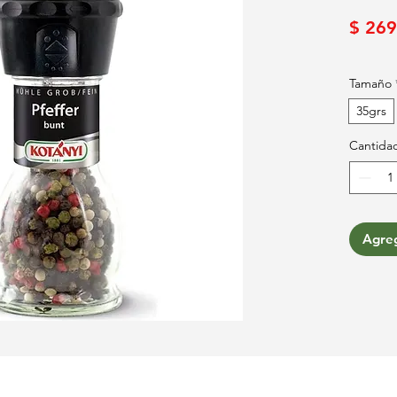
$ 269
Tamaño
35grs
Cantida
Agreg