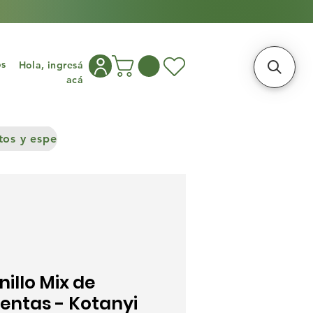
os
Hola, ingresá
acá
os y especias
Congelados
Cocina asiática
Frutos S
nillo Mix de
entas - Kotanyi