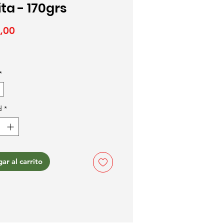
ta - 170grs
Precio
,00
*
d
*
ar al carrito