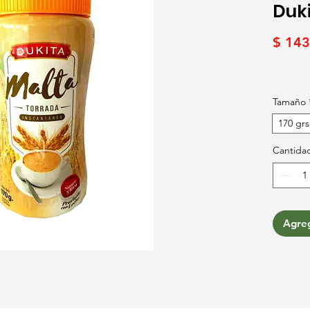
Duki
$ 143
Tamaño
170 grs
Cantida
Agreg