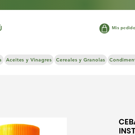
Ú
Mis pedid
a
Aceites y Vinagres
Cereales y Granolas
Condiment
CEB
INS