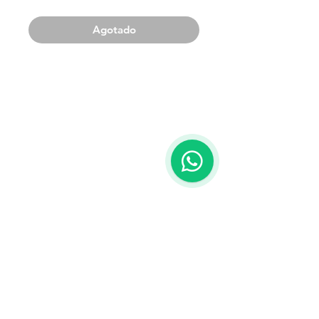
Agotado
Términos y condiciones
Contacto
WhatsApp:
099 425 798
Teléfono:
2204 3020
Correo:
mercadonatural@adinet.com
Redes sociales