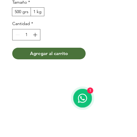
Tamaño
*
500 grs
1 kg
Cantidad
*
Agregar al carrito
1
Términos y condiciones
Contacto
WhatsApp:
099 425 798
Teléfono:
2204 3020
Correo:
mercadonatural@adinet.com