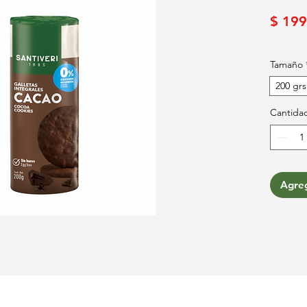
$ 199
Tamaño
200 grs
Cantida
Agreg