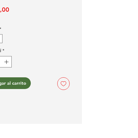
Precio
,00
*
d
*
ar al carrito