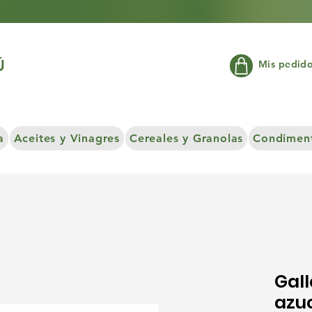
Ú
Mis pedid
a
Aceites y Vinagres
Cereales y Granolas
Condiment
Gall
azuc