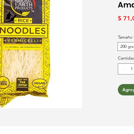
Ama
$ 71,
Tamaño
200 grs
Cantida
Agreg