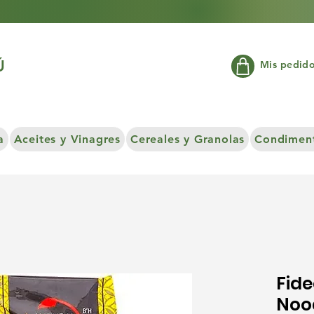
Ú
Mis pedid
a
Aceites y Vinagres
Cereales y Granolas
Condiment
Fide
Nood