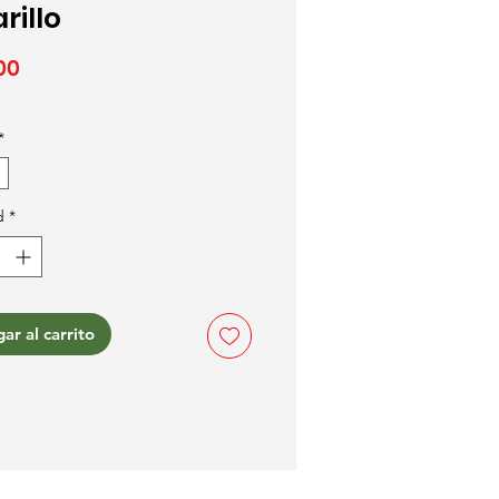
rillo
Precio
00
*
d
*
ar al carrito