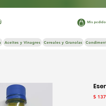
Ú
Mis pedido
a
Aceites y Vinagres
Cereales y Granolas
Condiment
Ese
$ 137