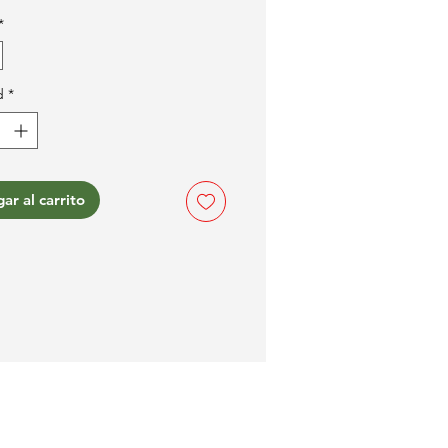
*
d
*
ar al carrito