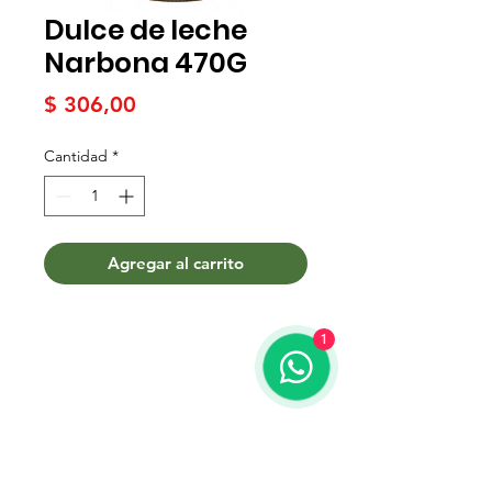
Dulce de leche
Narbona 470G
Precio
$ 306,00
Cantidad
*
Agregar al carrito
1
Términos y condiciones
Contacto
WhatsApp:
099 425 798
Teléfono:
2204 3020