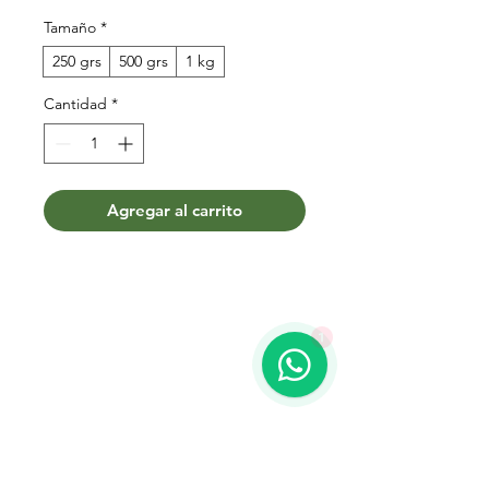
Tamaño
*
250 grs
500 grs
1 kg
Cantidad
*
Agregar al carrito
1
Términos y condiciones
Contacto
WhatsApp:
099 425 798
Teléfono:
2204 3020