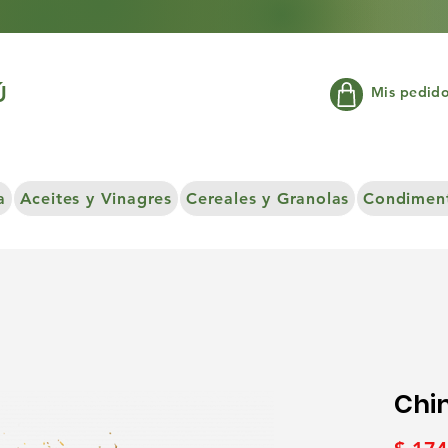
Ú
Mis pedid
a
Aceites y Vinagres
Cereales y Granolas
Condiment
Chi