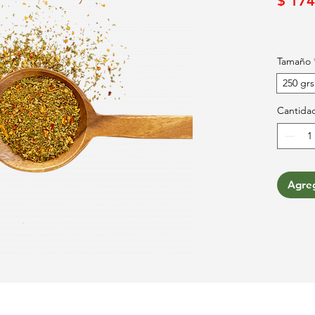
$ 174
Tamaño
250 grs
Cantida
Agreg