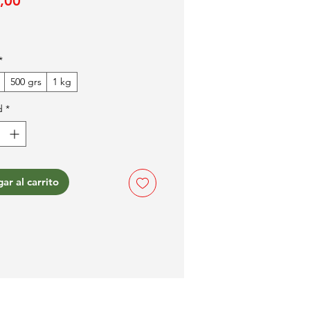
Precio
,00
*
500 grs
1 kg
d
*
ar al carrito