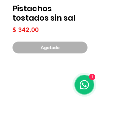
Pistachos
tostados sin sal
Precio
$ 342,00
Agotado
1
Términos y condiciones
Contacto
WhatsApp:
099 425 798
Teléfono:
2204 3020
Correo:
mercadonatural@adinet.com
Redes sociales