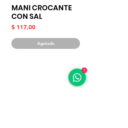
MANI CROCANTE
CON SAL
Precio
$ 117,00
Agotado
1
Términos y condiciones
Contacto
WhatsApp:
099 425 798
Teléfono:
2204 3020
Correo:
mercadonatural@adinet.com
Redes sociales